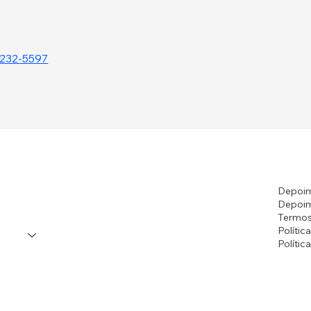
9232-5597
Depoim
Depoim
Termos
Polític
Polític