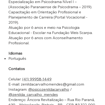
Especialização em Psicodrama Nível I –
(Associação Paranaense de Psicodrama – 2019).
Capacitação em Orientação Profissional e
Planejamento de Carreira (Portal Vocacional -
2019).
Atuação por 6 anos e meio na Psicologia
Educacional - Escolar na Fundação Weis Scarpa.
Atuação por 6 anos com Aconselhamento
Profissional.
Idiomas
Português
Contatos
Celular:
(41) 99958-1449
E-mail:
zenildacarvalhomendes@gmail.com
Instagram:
@psicozenildacarvalho
/
@zenilda_carvalho_mendes
Endereço: Âncora Revitalização – Rua Rio Paraná,
639 – Weissópolis, Pinhais – PR – CEP: 83.322-000